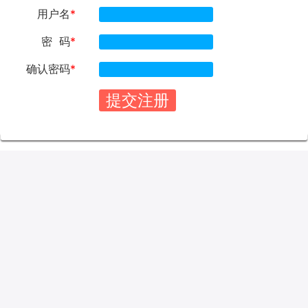
用户名
*
密 码
*
确认密码
*