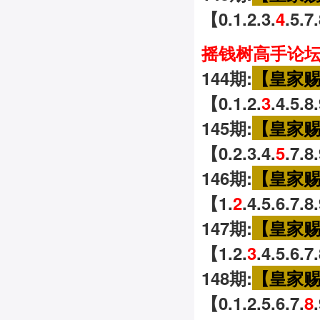
【0.1.2.3.
4
.5.7
摇钱树高手论坛4
144期:
【皇家
【0.1.2.
3
.4.5.
145期:
【皇家
【0.2.3.4.
5
.7.8
146期:
【皇家
【1.
2
.4.5.6.7.
147期:
【皇家
【1.2.
3
.4.5.6.
148期:
【皇家
【0.1.2.5.6.7.
8