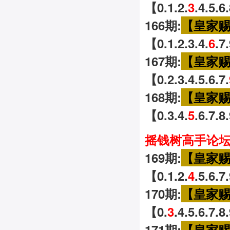
【0.1.2.
3
.4.5.
166期:
【皇家
【0.1.2.3.4.
6
.7
167期:
【皇家
【0.2.3.4.5.6.7.
168期:
【皇家
【0.3.4.
5
.6.7.
摇钱树高手论坛4
169期:
【皇家
【0.1.2.
4
.5.6.
170期:
【皇家
【0.
3
.4.5.6.7.
171期:
【皇家