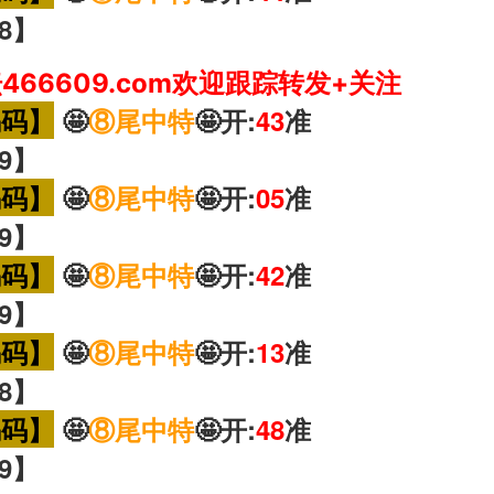
.8】
66609.com欢迎跟踪转发+关注
赐码】
🤩
⑧尾中特
🤩开:
43
准
8.9】
赐码】
🤩
⑧尾中特
🤩开:
05
准
.9】
赐码】
🤩
⑧尾中特
🤩开:
42
准
8.9】
赐码】
🤩
⑧尾中特
🤩开:
13
准
7.8】
赐码】
🤩
⑧尾中特
🤩开:
48
准
.9】