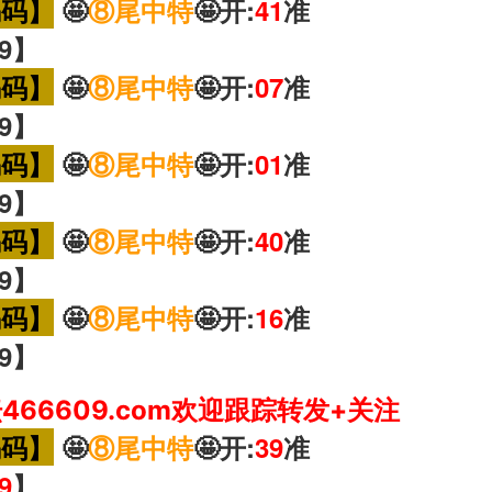
赐码】
🤩
⑧尾中特
🤩开:
41
准
8.9】
赐码】
🤩
⑧尾中特
🤩开:
07
准
.9】
赐码】
🤩
⑧尾中特
🤩开:
01
准
8.9】
赐码】
🤩
⑧尾中特
🤩开:
40
准
8.9】
赐码】
🤩
⑧尾中特
🤩开:
16
准
.9】
66609.com欢迎跟踪转发+关注
赐码】
🤩
⑧尾中特
🤩开:
39
准
9
】