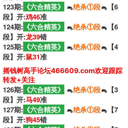
123期:
《六合精英》
🐁
绝杀①段
🐁【6
段】开:
鸡46
准
124期:
《六合精英》
🐁
绝杀①段
🐁【6
段】开:
龙39
错
125期:
《六合精英》
🐁
绝杀①段
🐁【4
段】开:
鼠31
准
摇钱树高手论坛466609.com欢迎跟踪
转发+关注
126期:
《六合精英》
🐁
绝杀①段
🐁【3
段】开:
马49
准
127期:
《六合精英》
🐁
绝杀①段
🐁【7
段】开:
狗45
错