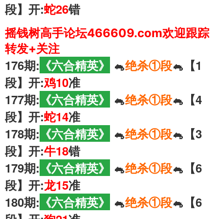
段】开:
蛇26
错
摇钱树高手论坛466609.com欢迎跟踪
转发+关注
176期:
《六合精英》
🐁
绝杀①段
🐁【1
段】开:
鸡10
准
177期:
《六合精英》
🐁
绝杀①段
🐁【4
段】开:
蛇14
准
178期:
《六合精英》
🐁
绝杀①段
🐁【3
段】开:
牛18
错
179期:
《六合精英》
🐁
绝杀①段
🐁【6
段】开:
龙15
准
180期:
《六合精英》
🐁
绝杀①段
🐁【6