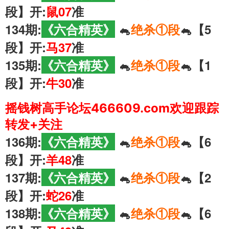
段】开:
鼠07
准
134期:
《六合精英》
🐁
绝杀①段
🐁【5
段】开:
马37
准
135期:
《六合精英》
🐁
绝杀①段
🐁【1
段】开:
牛30
准
摇钱树高手论坛466609.com欢迎跟踪
转发+关注
136期:
《六合精英》
🐁
绝杀①段
🐁【6
段】开:
羊48
准
137期:
《六合精英》
🐁
绝杀①段
🐁【2
段】开:
蛇26
准
138期:
《六合精英》
🐁
绝杀①段
🐁【6