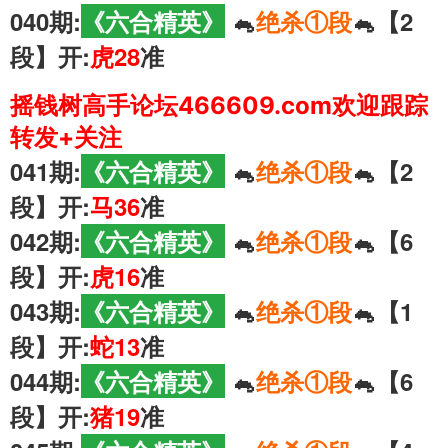
040期:
《六合精英》
🐁
绝杀①段
🐁【2
段】开:
虎28
准
摇钱树高手论坛466609.com欢迎跟踪
转发+关注
041期:
《六合精英》
🐁
绝杀①段
🐁【2
段】开:
马36
准
042期:
《六合精英》
🐁
绝杀①段
🐁【6
段】开:
虎16
准
043期:
《六合精英》
🐁
绝杀①段
🐁【1
段】开:
蛇13
准
044期:
《六合精英》
🐁
绝杀①段
🐁【6
段】开:
猪19
准