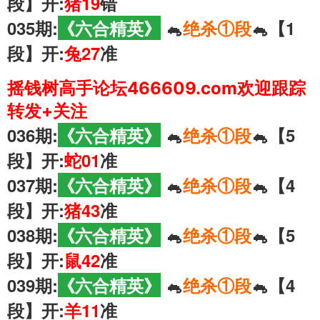
段】开:
猪19
错
035期:
《六合精英》
🐁
绝杀①段
🐁【1
段】开:
兔27
准
摇钱树高手论坛466609.com欢迎跟踪
转发+关注
036期:
《六合精英》
🐁
绝杀①段
🐁【5
段】开:
蛇01
准
037期:
《六合精英》
🐁
绝杀①段
🐁【4
段】开:
猪43
准
038期:
《六合精英》
🐁
绝杀①段
🐁【5
段】开:
鼠42
准
039期:
《六合精英》
🐁
绝杀①段
🐁【4
段】开:
羊11
准