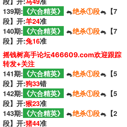
段】开:
马49
准
139期:
《六合精英》
🐁
绝杀①段
🐁【7
段】开:
羊24
准
140期:
《六合精英》
🐁
绝杀①段
🐁【7
段】开:
兔16
准
摇钱树高手论坛466609.com欢迎跟踪
转发+关注
141期:
《六合精英》
🐁
绝杀①段
🐁【5
段】开:
狗33
错
142期:
《六合精英》
🐁
绝杀①段
🐁【5
段】开:
猴23
准
143期:
《六合精英》
🐁
绝杀①段
🐁【2
段】开:
猪44
准