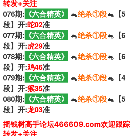
转发+关注
076期:
《六合精英》
🐁
绝杀①段
🐁【5
段】开:
蛇02
准
077期:
《六合精英》
🐁
绝杀①段
🐁【6
段】开:
虎29
准
078期:
《六合精英》
🐁
绝杀①段
🐁【6
段】开:
鸡46
准
079期:
《六合精英》
🐁
绝杀①段
🐁【4
段】开:
猴35
准
080期:
《六合精英》
🐁
绝杀①段
🐁【5
段】开:
龙03
准
摇钱树高手论坛466609.com欢迎跟踪
转发+关注