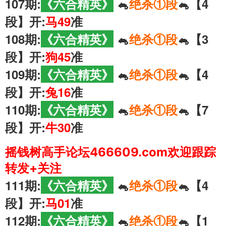
107期:
《六合精英》
🐁
绝杀①段
🐁【4
段】开:
马49
准
108期:
《六合精英》
🐁
绝杀①段
🐁【3
段】开:
狗45
准
109期:
《六合精英》
🐁
绝杀①段
🐁【4
段】开:
兔16
准
110期:
《六合精英》
🐁
绝杀①段
🐁【7
段】开:
牛30
准
摇钱树高手论坛466609.com欢迎跟踪
转发+关注
111期:
《六合精英》
🐁
绝杀①段
🐁【4
段】开:
马01
准
112期:
《六合精英》
🐁
绝杀①段
🐁【1