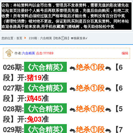
公告：本站资料均以金币出售，管理员不发表资料，需要充值的彩友请先在
论坛首页注册好个人账号后再联系管理员充值，充值后自由购买，杜绝二次
收费！所有资料必须经过版主严格审核后才能出售，资料没有百分百中奖
（请理性消费）错对绝不更改。保证彩民买到是百分百真实资料。同时本站
欢迎各路高手前来发表,用手机收藏澳门摇钱树，每天助你轻松中奖
您的位置：
首页
220期：六合精英【绝杀①段】〓独家发表√
作者:
六合精英
点击:111189
编辑
026期:
《六合精英》
🐁
绝杀①段
🐁【6
段】开:
猪19
准
027期:
《六合精英》
🐁
绝杀①段
🐁【6
段】开:
鸡45
准
028期:
《六合精英》
🐁
绝杀①段
🐁【5
段】开:
兔03
准
029期:
《六合精英》
🐁
绝杀①段
🐁【7