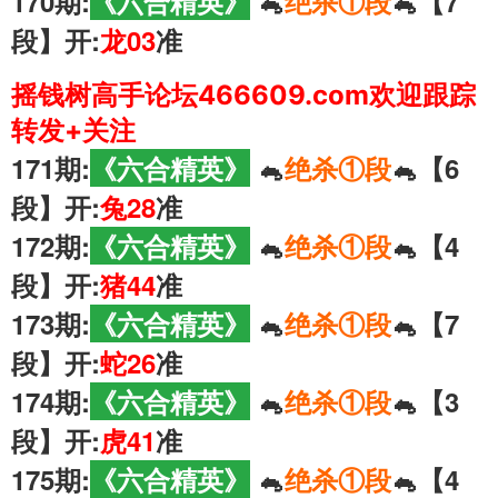
170期:
《六合精英》
🐁
绝杀①段
🐁【7
段】开:
龙03
准
摇钱树高手论坛466609.com欢迎跟踪
转发+关注
171期:
《六合精英》
🐁
绝杀①段
🐁【6
段】开:
兔28
准
172期:
《六合精英》
🐁
绝杀①段
🐁【4
段】开:
猪44
准
173期:
《六合精英》
🐁
绝杀①段
🐁【7
段】开:
蛇26
准
174期:
《六合精英》
🐁
绝杀①段
🐁【3
段】开:
虎41
准
175期:
《六合精英》
🐁
绝杀①段
🐁【4