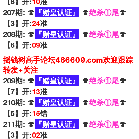
【8】开:
10
准
207期: 🍄
『赌皇认证』
🍄
绝杀①尾
🍄
【3】开:
24
准
208期: 🍄
『赌皇认证』
🍄
绝杀①尾
🍄
【6】开:
09
准
摇钱树高手论坛466609.com欢迎跟踪
转发+关注
209期: 🍄
『赌皇认证』
🍄
绝杀①尾
🍄
【7】开:
13
准
210期: 🍄
『赌皇认证』
🍄
绝杀①尾
🍄
【5】开:
15
错
211期: 🍄
『赌皇认证』
🍄
绝杀①尾
🍄
【3】开:
02
准