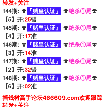
转发+关注
144期: 🍄
『赌皇认证』
🍄
绝杀①尾
🍄
【5】开:
25
错
145期: 🍄
『赌皇认证』
🍄
绝杀①尾
🍄
【4】开:
17
准
146期: 🍄
『赌皇认证』
🍄
绝杀①尾
🍄
【3】开:
14
准
147期: 🍄
『赌皇认证』
🍄
绝杀①尾
🍄
【2】开:
32
错
148期: 🍄
『赌皇认证』
🍄
绝杀①尾
🍄
【6】开:
02
准
摇钱树高手论坛466609.com欢迎跟踪
转发+关注