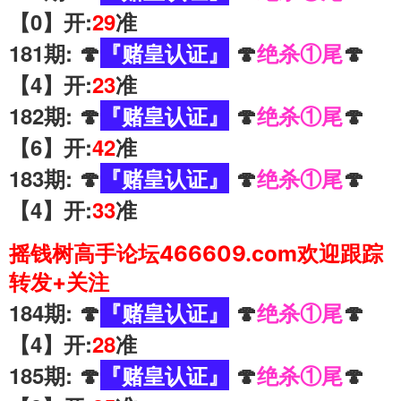
【0】开:
29
准
181期: 🍄
『赌皇认证』
🍄
绝杀①尾
🍄
【4】开:
23
准
182期: 🍄
『赌皇认证』
🍄
绝杀①尾
🍄
【6】开:
42
准
183期: 🍄
『赌皇认证』
🍄
绝杀①尾
🍄
【4】开:
33
准
摇钱树高手论坛466609.com欢迎跟踪
转发+关注
184期: 🍄
『赌皇认证』
🍄
绝杀①尾
🍄
【4】开:
28
准
185期: 🍄
『赌皇认证』
🍄
绝杀①尾
🍄