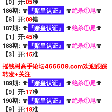
【0】开:
05
准
186期: 🍄
『赌皇认证』
🍄
绝杀①尾
🍄
【8】开:
08
错
187期: 🍄
『赌皇认证』
🍄
绝杀①尾
🍄
【1】开:
45
准
188期: 🍄
『赌皇认证』
🍄
绝杀①尾
🍄
【3】开:
15
准
摇钱树高手论坛466609.com欢迎跟踪
转发+关注
189期: 🍄
『赌皇认证』
🍄
绝杀①尾
🍄
【9】开:
17
准
190期: 🍄
『赌皇认证』
🍄
绝杀①尾
🍄
【9】开:
18
准