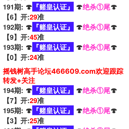
191期: 🍄
『赌皇认证』
🍄
绝杀①尾
🍄
【6】开:
29
准
192期: 🍄
『赌皇认证』
🍄
绝杀①尾
🍄
【9】开:
45
准
193期: 🍄
『赌皇认证』
🍄
绝杀①尾
🍄
【0】开:
24
准
摇钱树高手论坛466609.com欢迎跟踪
转发+关注
194期: 🍄
『赌皇认证』
🍄
绝杀①尾
🍄
【7】开:
29
准
195期: 🍄
『赌皇认证』
🍄
绝杀①尾
🍄
【3】开:
25
准