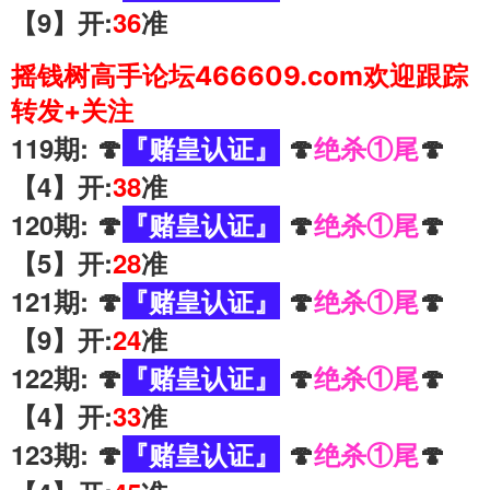
【9】开:
36
准
摇钱树高手论坛466609.com欢迎跟踪
转发+关注
119期: 🍄
『赌皇认证』
🍄
绝杀①尾
🍄
【4】开:
38
准
120期: 🍄
『赌皇认证』
🍄
绝杀①尾
🍄
【5】开:
28
准
121期: 🍄
『赌皇认证』
🍄
绝杀①尾
🍄
【9】开:
24
准
122期: 🍄
『赌皇认证』
🍄
绝杀①尾
🍄
【4】开:
33
准
123期: 🍄
『赌皇认证』
🍄
绝杀①尾
🍄