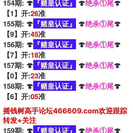
154期: 🍄
『赌皇认证』
🍄
绝杀①尾
🍄
【1】开:
26
准
155期: 🍄
『赌皇认证』
🍄
绝杀①尾
🍄
【9】开:
45
准
156期: 🍄
『赌皇认证』
🍄
绝杀①尾
🍄
【7】开:
18
准
157期: 🍄
『赌皇认证』
🍄
绝杀①尾
🍄
【0】开:
23
准
158期: 🍄
『赌皇认证』
🍄
绝杀①尾
🍄
【6】开:
05
准
摇钱树高手论坛466609.com欢迎跟踪
转发+关注
159期: 🍄
『赌皇认证』
🍄
绝杀①尾
🍄