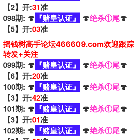
【2】开:
31
准
098期: 🍄
『赌皇认证』
🍄
绝杀①尾
🍄
【5】开:
03
准
摇钱树高手论坛466609.com欢迎跟踪
转发+关注
099期: 🍄
『赌皇认证』
🍄
绝杀①尾
🍄
【6】开:
20
准
100期: 🍄
『赌皇认证』
🍄
绝杀①尾
🍄
【3】开:
42
准
101期: 🍄
『赌皇认证』
🍄
绝杀①尾
🍄
【3】开:
01
准
102期: 🍄
『赌皇认证』
🍄
绝杀①尾
🍄