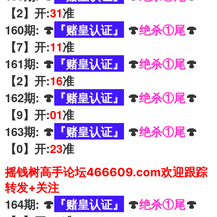
【2】开:
31
准
160期: 🍄
『赌皇认证』
🍄
绝杀①尾
🍄
【7】开:
11
准
161期: 🍄
『赌皇认证』
🍄
绝杀①尾
🍄
【2】开:
16
准
162期: 🍄
『赌皇认证』
🍄
绝杀①尾
🍄
【9】开:
01
准
163期: 🍄
『赌皇认证』
🍄
绝杀①尾
🍄
【0】开:
23
准
摇钱树高手论坛466609.com欢迎跟踪
转发+关注
164期: 🍄
『赌皇认证』
🍄
绝杀①尾
🍄