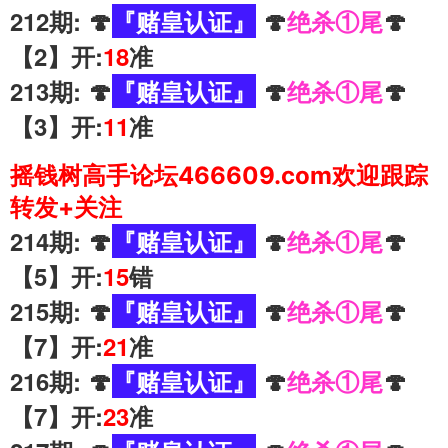
212期: 🍄
『赌皇认证』
🍄
绝杀①尾
🍄
【2】开:
18
准
213期: 🍄
『赌皇认证』
🍄
绝杀①尾
🍄
【3】开:
11
准
摇钱树高手论坛466609.com欢迎跟踪
转发+关注
214期: 🍄
『赌皇认证』
🍄
绝杀①尾
🍄
【5】开:
15
错
215期: 🍄
『赌皇认证』
🍄
绝杀①尾
🍄
【7】开:
21
准
216期: 🍄
『赌皇认证』
🍄
绝杀①尾
🍄
【7】开:
23
准