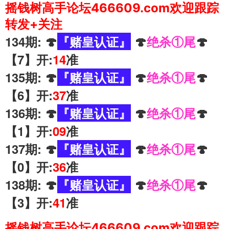
摇钱树高手论坛466609.com欢迎跟踪
转发+关注
134期: 🍄
『赌皇认证』
🍄
绝杀①尾
🍄
【7】开:
14
准
135期: 🍄
『赌皇认证』
🍄
绝杀①尾
🍄
【6】开:
37
准
136期: 🍄
『赌皇认证』
🍄
绝杀①尾
🍄
【1】开:
09
准
137期: 🍄
『赌皇认证』
🍄
绝杀①尾
🍄
【0】开:
36
准
138期: 🍄
『赌皇认证』
🍄
绝杀①尾
🍄
【3】开:
41
准
摇钱树高手论坛466609.com欢迎跟踪